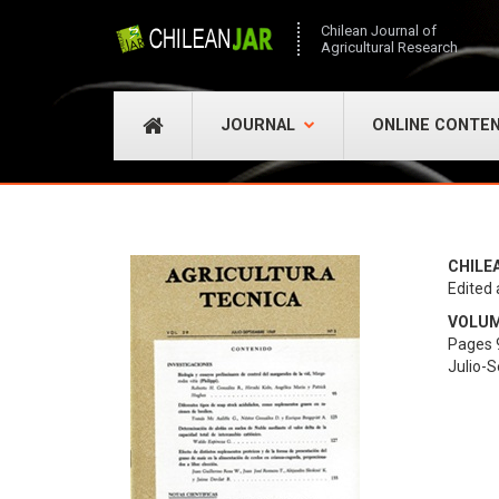
Chilean Journal of
Agricultural Research
JOURNAL
ONLINE CONTE
CHILE
Edited 
VOLUME
Pages 
Julio-