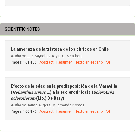
SCIENTIFIC NOTES
La amenaza de la tristeza de los cítricos en Chile
Authors:
Luis SÃ¡nchez A. y L. G. Weathers
Pages: 161-165 |
Abstract
|
Resumen
|
Texto en español PDF
| |
Efecto de la edad en la predisposición de la Maravilla
(
Helianthus annus
L.) a la esclerotiniosis (
Sclerotinia
sclerotiorum
(Lib.) De Bary)
Authors:
Jaime Auger S. y Fernando Nome H.
Pages: 166-170 |
Abstract
|
Resumen
|
Texto en español PDF
| |