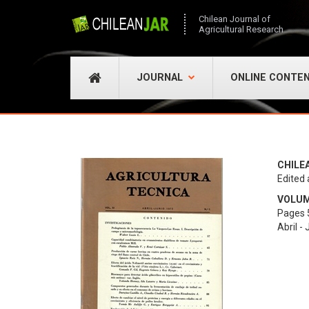
Chilean Journal of
Agricultural Research
JOURNAL
ONLINE CONTE
CHILE
Edited 
VOLUME
Pages 
Abril -