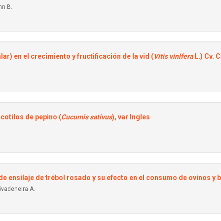
hn B.
r) en el crecimiento y fructificación de la vid (
Vitis vinlfera
L.) Cv. 
cotilos de pepino (
Cucumis sativus
), var Ingles
 ensilaje de trébol rosado y su efecto en el consumo de ovinos y 
ivadeneira A.