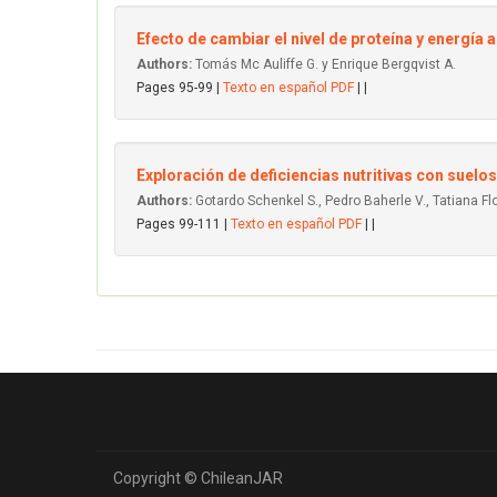
Efecto de cambiar el nivel de proteína y energía a
Authors:
Tomás Mc Auliffe G. y Enrique Bergqvist A.
Pages 95-99 |
Texto en español PDF
| |
Exploración de deficiencias nutritivas con suelo
Authors:
Gotardo Schenkel S., Pedro Baherle V., Tatiana Fl
Pages 99-111 |
Texto en español PDF
| |
Copyright © ChileanJAR