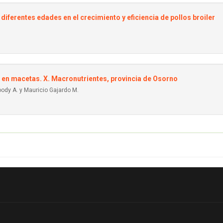
 diferentes edades en el crecimiento y eficiencia de pollos broiler
s en macetas. X. Macronutrientes, provincia de Osorno
oody A. y Mauricio Gajardo M.