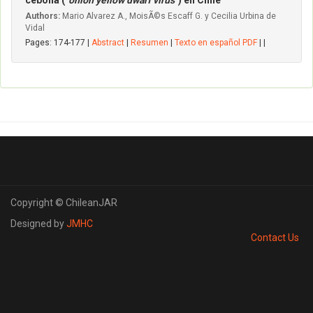
cebolla ("
onion yellow dwarf virus
") en Chile
Authors:
Mario Alvarez A., MoisÃ©s Escaff G. y Cecilia Urbina de
Vidal
Pages: 174-177 |
Abstract
|
Resumen
|
Texto en español PDF
| |
Copyright © ChileanJAR
Designed by
JMHC
Contact Us