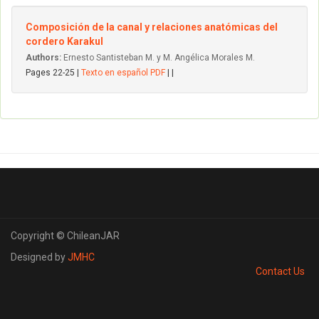
Composición de la canal y relaciones anatómicas del
cordero Karakul
Authors:
Ernesto Santisteban M. y M. Angélica Morales M.
Pages 22-25 |
Texto en español PDF
| |
Copyright © ChileanJAR
Designed by
JMHC
Contact Us