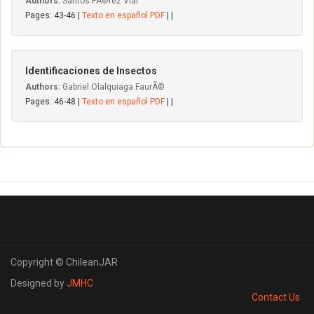
Authors:
Santos PÃ©rez Vial
Pages: 43-46 |
Texto en español PDF
| |
Identificaciones de Insectos
Authors:
Gabriel Olalquiaga FaurÃ©
Pages: 46-48 |
Texto en español PDF
| |
Copyright © ChileanJAR
Designed by
JMHC
Contact Us