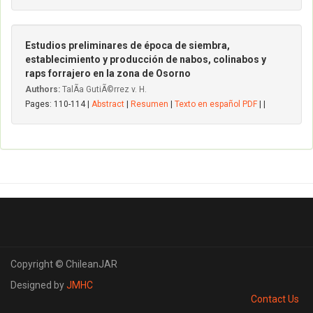
Estudios preliminares de época de siembra,
establecimiento y producción de nabos, colinabos y
raps forrajero en la zona de Osorno
Authors:
TalÃ­a GutiÃ©rrez v. H.
Pages: 110-114 |
Abstract
|
Resumen
|
Texto en español PDF
| |
Copyright © ChileanJAR
Designed by
JMHC
Contact Us