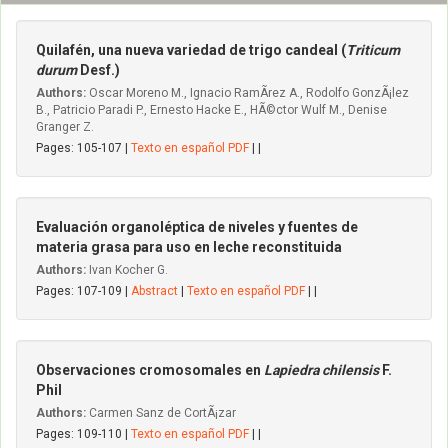
Quilafén, una nueva variedad de trigo candeal (
Triticum
durum
Desf.)
Authors:
Oscar Moreno M., Ignacio RamÃ­rez A., Rodolfo GonzÃ¡lez
B., Patricio Paradi P., Ernesto Hacke E., HÃ©ctor Wulf M., Denise
Granger Z.
Pages: 105-107 |
Texto en español PDF
| |
Evaluación organoléptica de niveles y fuentes de
materia grasa para uso en leche reconstituida
Authors:
Ivan Kocher G.
Pages: 107-109 |
Abstract
|
Texto en español PDF
| |
Observaciones cromosomales en
Lapiedra chilensis
F.
Phil
Authors:
Carmen Sanz de CortÃ¡zar
Pages: 109-110 |
Texto en español PDF
| |