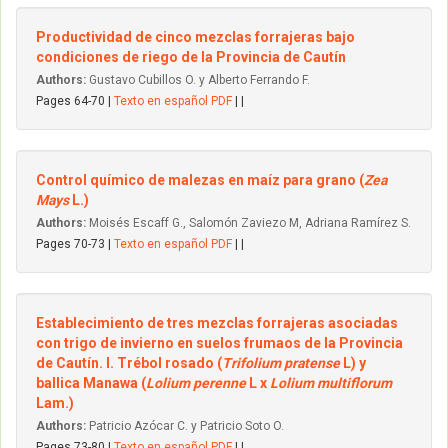
Productividad de cinco mezclas forrajeras bajo
condiciones de riego de la Provincia de Cautín
Authors:
Gustavo Cubillos O. y Alberto Ferrando F.
Pages 64-70 |
Texto en español PDF
| |
Control químico de malezas en maíz para grano (
Zea
Mays
L.)
Authors:
Moisés Escaff G., Salomón Zaviezo M, Adriana Ramírez S.
Pages 70-73 |
Texto en español PDF
| |
Establecimiento de tres mezclas forrajeras asociadas
con trigo de invierno en suelos frumaos de la Provincia
de Cautín. I. Trébol rosado (
Trifolium pratense
L) y
ballica Manawa (
Lolium perenne
L x
Lolium multiflorum
Lam.)
Authors:
Patricio Azócar C. y Patricio Soto O.
Pages 73-80 |
Texto en español PDF
| |