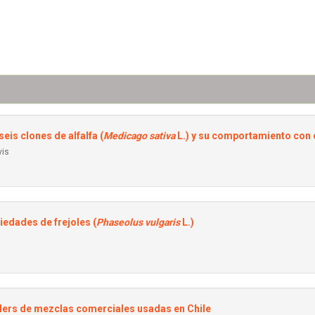
eis clones de alfalfa (
Medicago sativa
L.) y su comportamiento con
vis
iedades de frejoles (
Phaseolus vulgaris
L.)
oilers de mezclas comerciales usadas en Chile