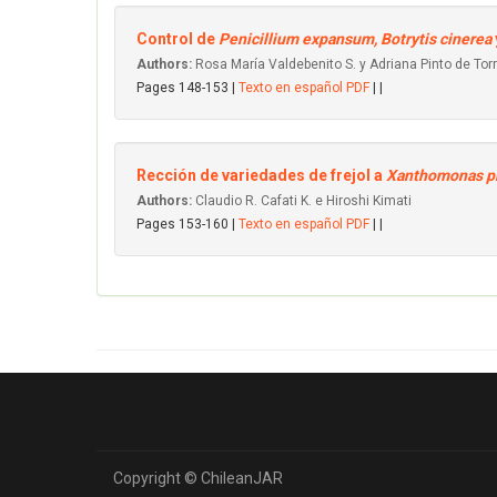
Control de
Penicillium expansum, Botrytis cinerea
Authors:
Rosa María Valdebenito S. y Adriana Pinto de Tor
Pages 148-153 |
Texto en español PDF
| |
Rección de variedades de frejol a
Xanthomonas p
Authors:
Claudio R. Cafati K. e Hiroshi Kimati
Pages 153-160 |
Texto en español PDF
| |
Copyright © ChileanJAR