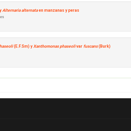
y
Alternaria alternata
en manzanas y peras
res
haseoli
(E.F.Sm) y
Xanthomonas phaseoli
var
fuscans
(Burk)