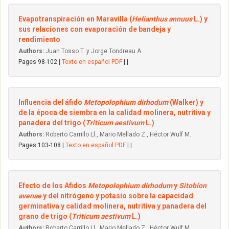
Evapotranspiración en Maravilla (
Helianthus annuus
L.) y
sus relaciones con evaporación de bandeja y
rendimiento
Authors:
Juan Tosso T. y Jorge Tondreau A.
Pages 98-102 |
Texto en español PDF
| |
Influencia del áfido
Metopolophium dirhodum
(Walker) y
de la época de siembra en la calidad molinera, nutritiva y
panadera del trigo (
Triticum aestivum
L.)
Authors:
Roberto Carrillo Ll., Mario Mellado Z., Héctor Wulf M.
Pages 103-108 |
Texto en español PDF
| |
Efecto de los Afidos
Metopolophium dirhodum
y
Sitobion
avenae
y del nitrógeno y potasio sobre la capacidad
germinativa y calidad molinera, nutritiva y panadera del
grano de trigo (
Triticum aestivum
L.)
Authors:
Roberto Carrillo Ll., Mario Mellado Z., Héctor Wulf M.