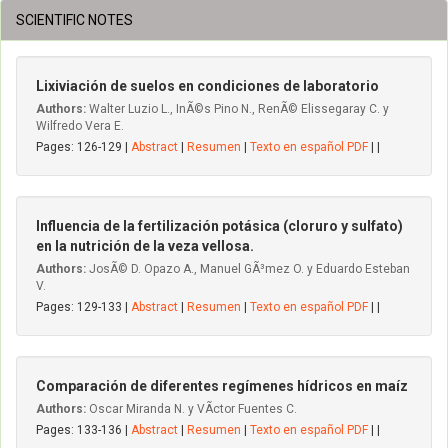
SCIENTIFIC NOTES
Lixiviación de suelos en condiciones de laboratorio
Authors:
Walter Luzio L., InÃ©s Pino N., RenÃ© Elissegaray C. y
Wilfredo Vera E.
Pages: 126-129 |
Abstract
|
Resumen
|
Texto en español PDF
| |
Influencia de la fertilización potásica (cloruro y sulfato)
en la nutrición de la veza vellosa.
Authors:
JosÃ© D. Opazo A., Manuel GÃ³mez O. y Eduardo Esteban
V.
Pages: 129-133 |
Abstract
|
Resumen
|
Texto en español PDF
| |
Comparación de diferentes regímenes hídricos en maíz
Authors:
Oscar Miranda N. y VÃ­ctor Fuentes C.
Pages: 133-136 |
Abstract
|
Resumen
|
Texto en español PDF
| |