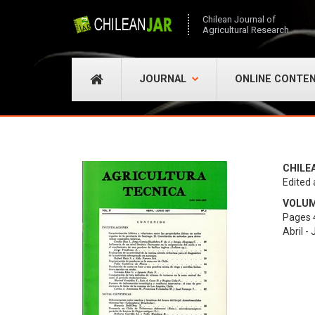
Chilean Journal of
Agricultural Research
JOURNAL
ONLINE CONTE
CHILE
Edited 
VOLUME
Pages 
Abril -