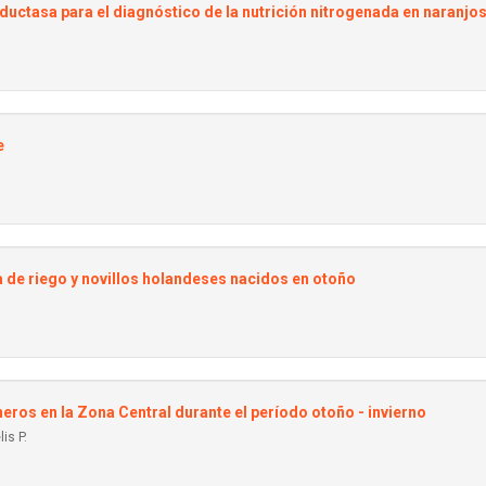
eductasa para el diagnóstico de la nutrición nitrogenada en naranjo
e
 de riego y novillos holandeses nacidos en otoño
ros en la Zona Central durante el período otoño - invierno
is P.