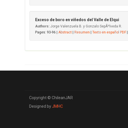
Exceso de boro en viñedos del Valle de Elqui
Authors:
Jorge Valenzuela B. y Gonzalo SepÃºlveda R.
Pages: 93-96 |
Abstract
|
Resumen
|
Texto en español PDF
|
Copyright © ChileanJAR
Designed by
JMHC