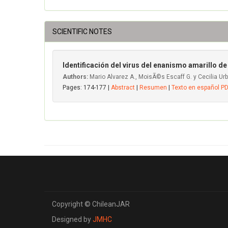
SCIENTIFIC NOTES
Identificación del virus del enanismo amarillo de 
Authors:
Mario Alvarez A., MoisÃ©s Escaff G. y Cecilia Urb
Pages: 174-177 |
Abstract
|
Resumen
|
Texto en español P
Copyright © ChileanJAR
Designed by
JMHC