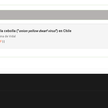
la cebolla ("
onion yellow dwarf virus
") en Chile
ina de Vidal
DF
| |