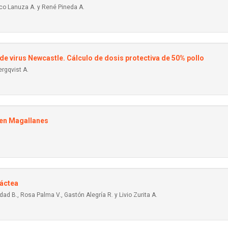
sco Lanuza A. y René Pineda A.
e virus Newcastle. Cálculo de dosis protectiva de 50% pollo
rgqvist A.
 en Magallanes
láctea
ad B., Rosa Palma V., Gastón Alegría R. y Livio Zurita A.