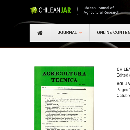
Chilean Journal of
Agricultural Research
JOURNAL
ONLINE CONTE
CHILE
Edited 
VOLUME
Pages 
Octubr