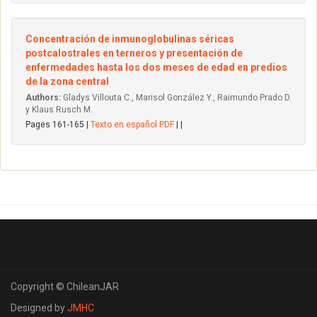
Concentración de inmunoglobulinas séricas
postcalostrales en terneros y presentación de
enfermedades hasta los dos meses de edad en predios
de la zona central
Authors:
Gladys Villouta C., Marisol González Y., Raimundo Prado D.
y Klaus Rusch M.
Pages 161-165 |
Texto en español PDF
| |
Copyright © ChileanJAR
Designed by
JMHC