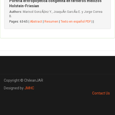
Porfiria eritropoyética congénita en terneros mellizos
Holstein-Friesian
Authors:
Marisol GonzÃ¡lez Y., JoaquÃ­n GarcÃ­a E. y Jorge Correa
B.
Pages: 63-65 |
Abstract
|
Resumen
|
Texto en español PDF
| |
Copyright © ChileanJAR
Designed by
JMHC
Contact Us